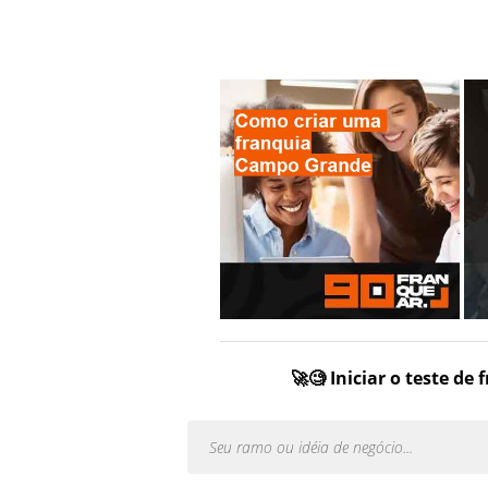
🚀🧐 Iniciar o teste de