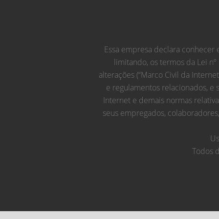
Essa empresa declara conhecer e 
limitando, os termos da Lei nº
alterações (“Marco Civil da Interne
e regulamentos relacionados, e 
Internet e demais normas relativ
seus empregados, colaboradores, 
Us
Todos d