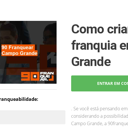
Como cria
franquia
Grande
ENTRAR EM CO
 franqueabilidade:
. Se você está pensando em
considerando a possibilida
Campo Grande, a 90franquea