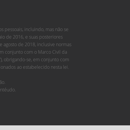
s pessoais, incluindo, mas não se
aio de 2016, e suas posteriores
 de agosto de 2018, inclusive normas
em conjunto com o Marco Civil da
”), obrigando-se, em conjunto com
onados ao estabelecido nesta lei.
ão.
ontéudo.