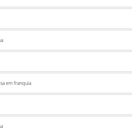
sa
sa em franquia
sa