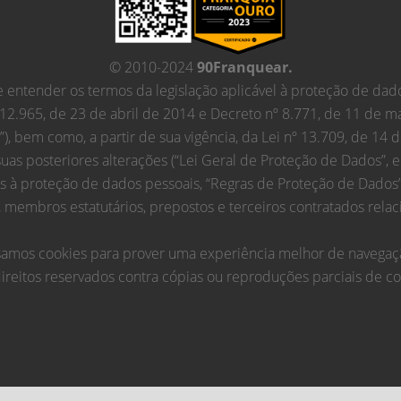
© 2010-2024
90Franquear.
entender os termos da legislação aplicável à proteção de dado
 12.965, de 23 de abril de 2014 e Decreto nº 8.771, de 11 de m
t”), bem como, a partir de sua vigência, da Lei nº 13.709, de 14
suas posteriores alterações (“Lei Geral de Proteção de Dados”, 
as à proteção de dados pessoais, “Regras de Proteção de Dados
membros estatutários, prepostos e terceiros contratados relaci
amos cookies para prover uma experiência melhor de navegaç
ireitos reservados contra cópias ou reproduções parciais de c