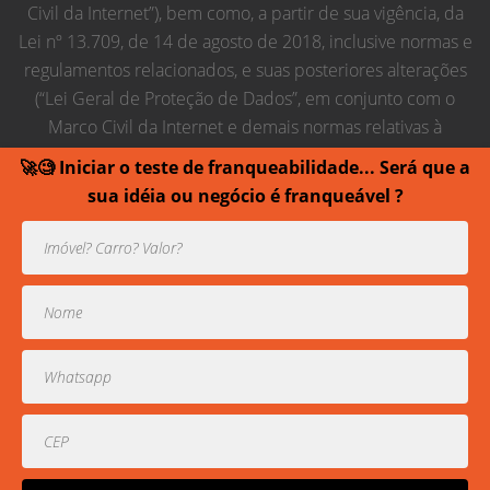
Civil da Internet”), bem como, a partir de sua vigência, da
Lei nº 13.709, de 14 de agosto de 2018, inclusive normas e
regulamentos relacionados, e suas posteriores alterações
(“Lei Geral de Proteção de Dados”, em conjunto com o
Marco Civil da Internet e demais normas relativas à
proteção de dados pessoais, “Regras de Proteção de
🚀🧐 Iniciar o teste de franqueabilidade... Será que a
Dados”), obrigando-se, em conjunto com seus
sua idéia ou negócio é franqueável ?
empregados, colaboradores, membros estatutários,
prepostos e terceiros contratados relacionados ao
estabelecido nesta lei.
Usamos cookies para prover uma experiência melhor de
navegação.
Todos direitos reservados contra cópias ou reproduções
parciais de contéudo.