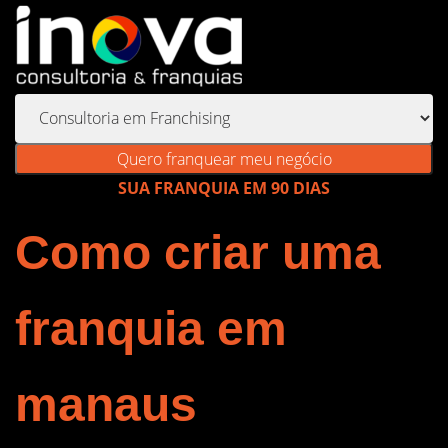
Quero franquear meu negócio
SUA FRANQUIA EM 90 DIAS
Como criar uma
franquia em
manaus