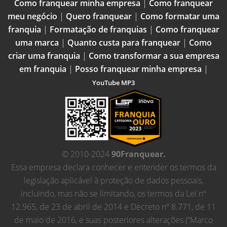
Como franquear minha empresa
|
Como franquear
meu negócio
|
Quero franquear
|
Como formatar uma
franquia
|
Formatação de franquias
|
Como franquear
uma marca
|
Quanto custa para franquear
|
Como
criar uma franquia
|
Como transformar a sua empresa
em franquia
|
Posso franquear minha empresa
|
YouTube MP3
© 2010-2024
90Franquear.
Essa empresa declara conhecer e entender os termos da
legislação aplicável à proteção de dados pessoais,
incluindo, mas não se limitando, os termos da Lei nº
12.965, de 23 de abril de 2014 e Decreto nº 8.771, de 11
de maio de 2016, e suas posteriores alterações (“Marco