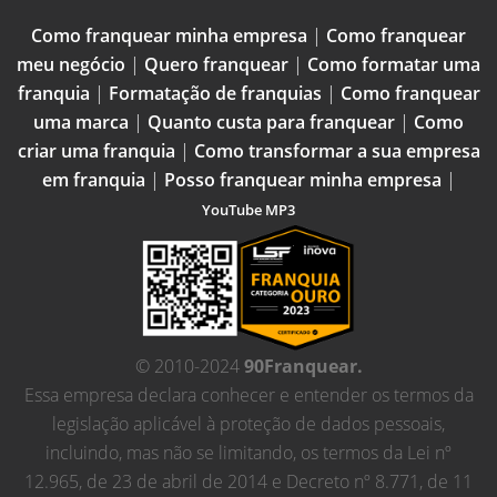
Como franquear minha empresa
|
Como franquear
meu negócio
|
Quero franquear
|
Como formatar uma
franquia
|
Formatação de franquias
|
Como franquear
uma marca
|
Quanto custa para franquear
|
Como
criar uma franquia
|
Como transformar a sua empresa
em franquia
|
Posso franquear minha empresa
|
YouTube MP3
© 2010-2024
90Franquear.
Essa empresa declara conhecer e entender os termos da
legislação aplicável à proteção de dados pessoais,
incluindo, mas não se limitando, os termos da Lei nº
12.965, de 23 de abril de 2014 e Decreto nº 8.771, de 11