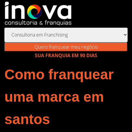
Quero franquear meu negócio
SUA FRANQUIA EM 90 DIAS
Como franquear
uma marca em
santos