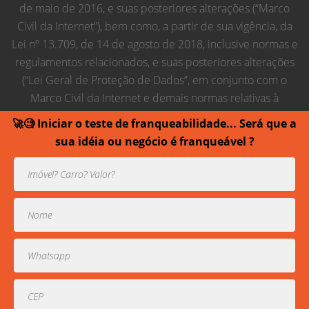
de maio de 2016, e suas posteriores alterações (“Marco
Civil da Internet”), bem como, a partir de sua vigência, da
Lei nº 13.709, de 14 de agosto de 2018, inclusive normas e
regulamentos relacionados, e suas posteriores alterações
(“Lei Geral de Proteção de Dados”, em conjunto com o
Marco Civil da Internet e demais normas relativas à
proteção de dados pessoais, “Regras de Proteção de
🚀🧐 Iniciar o teste de franqueabilidade... Será que a
Dados”), obrigando-se, em conjunto com seus
sua idéia ou negócio é franqueável ?
empregados, colaboradores, membros estatutários,
prepostos e terceiros contratados relacionados ao
estabelecido nesta lei.
Usamos cookies para prover uma experiência melhor de
navegação.
Todos direitos reservados contra cópias ou reproduções
parciais de contéudo.