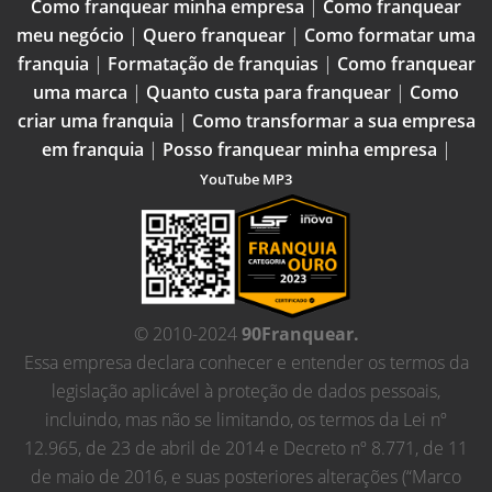
Como franquear minha empresa
|
Como franquear
meu negócio
|
Quero franquear
|
Como formatar uma
franquia
|
Formatação de franquias
|
Como franquear
uma marca
|
Quanto custa para franquear
|
Como
criar uma franquia
|
Como transformar a sua empresa
em franquia
|
Posso franquear minha empresa
|
YouTube MP3
© 2010-2024
90Franquear.
Essa empresa declara conhecer e entender os termos da
legislação aplicável à proteção de dados pessoais,
incluindo, mas não se limitando, os termos da Lei nº
12.965, de 23 de abril de 2014 e Decreto nº 8.771, de 11
de maio de 2016, e suas posteriores alterações (“Marco