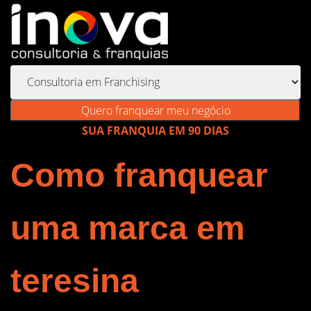
Quero franquear meu negócio
SUA FRANQUIA EM 90 DIAS
Como franquear
uma marca em
teresina