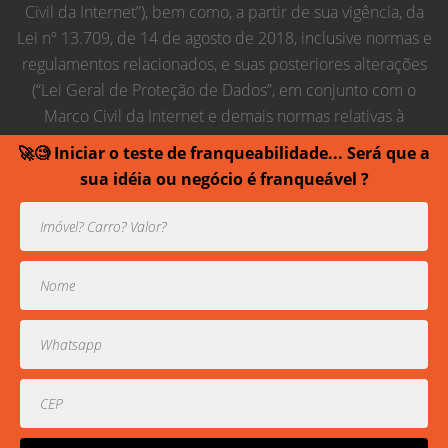
Civil da Internet”), bem como, a partir de sua vigência, da
Lei nº 13.709, de 14 de agosto de 2018, inclusive normas e
regulamentos relacionados, e suas posteriores alterações
(“Lei Geral de Proteção de Dados”, em conjunto com o
Marco Civil da Internet e demais normas relativas à
proteção de dados pessoais, “Regras de Proteção de
🚀🧐 Iniciar o teste de franqueabilidade... Será que a
Dados”), obrigando-se, em conjunto com seus
sua idéia ou negócio é franqueável ?
empregados, colaboradores, membros estatutários,
prepostos e terceiros contratados relacionados ao
estabelecido nesta lei.
Usamos cookies para prover uma experiência melhor de
navegação.
Todos direitos reservados contra cópias ou reproduções
parciais de contéudo.