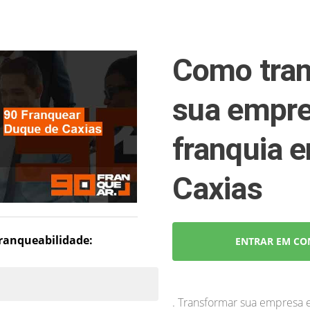
Como tran
sua empr
franquia 
Caxias
 franqueabilidade:
ENTRAR EM CO
. Transformar sua empresa