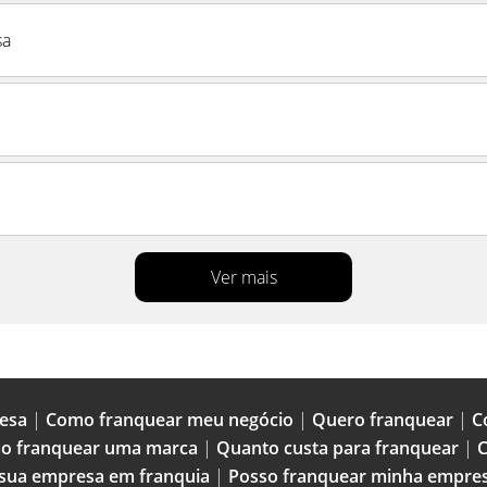
sa
Ver mais
esa
|
Como franquear meu negócio
|
Quero franquear
|
C
o franquear uma marca
|
Quanto custa para franquear
|
C
 sua empresa em franquia
|
Posso franquear minha empre