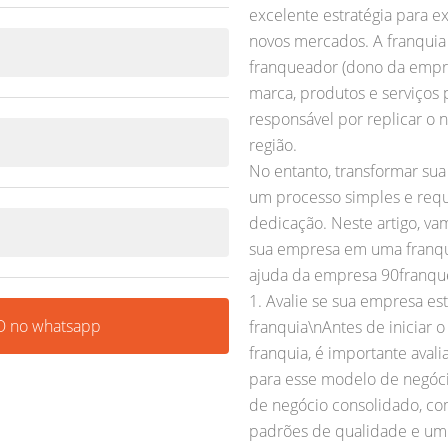
excelente estratégia para e
novos mercados. A franqui
franqueador (dono da empre
marca, produtos e serviços 
responsável por replicar o
região.
No entanto, transformar su
um processo simples e requ
dedicação. Neste artigo, v
sua empresa em uma franqu
ajuda da empresa 90franqu
1. Avalie se sua empresa es
 no whatsapp
franquia\nAntes de iniciar
franquia, é importante aval
para esse modelo de negóc
de negócio consolidado, co
padrões de qualidade e um 