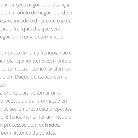
xpandir seus negócios e alcançar
a é um modelo de negócio onde o
sa) concede o direito de uso da
para o franqueado, que será
 negócio em uma determinada
a empresa em uma franquia não é
er planejamento, investimento e
amos te mostrar como transformar
ia em Duque de Caxias, com a
ear.
tá pronta para se tornar uma
 o processo de transformação em
iar se sua empresa está preparada
io. É fundamental ter um modelo
m processos bem definidos,
bom histórico de vendas.