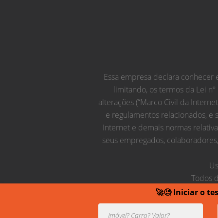
Essa empresa declara conhecer e 
limitando, os termos da Lei nº
alterações (“Marco Civil da Interne
e regulamentos relacionados, e 
Internet e demais normas relativ
seus empregados, colaboradores, 
Us
Todos d
🚀🧐 Iniciar o t