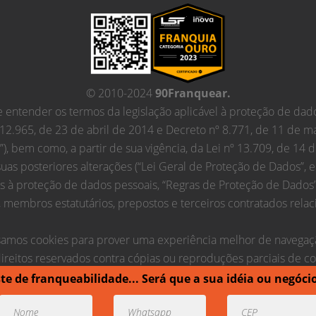
© 2010-2024
90Franquear.
entender os termos da legislação aplicável à proteção de dado
 12.965, de 23 de abril de 2014 e Decreto nº 8.771, de 11 de m
t”), bem como, a partir de sua vigência, da Lei nº 13.709, de 14
suas posteriores alterações (“Lei Geral de Proteção de Dados”, 
as à proteção de dados pessoais, “Regras de Proteção de Dados
membros estatutários, prepostos e terceiros contratados relaci
amos cookies para prover uma experiência melhor de navegaç
ireitos reservados contra cópias ou reproduções parciais de c
este de franqueabilidade... Será que a sua idéia ou negóci