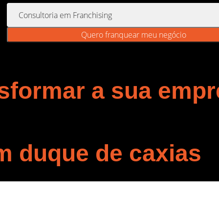
Quero franquear meu negócio
sformar a sua emp
m duque de caxias