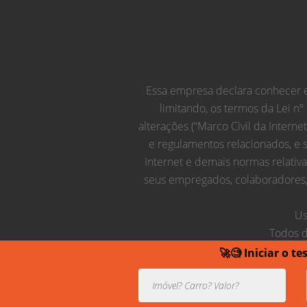
Essa empresa declara conhecer e 
limitando, os termos da Lei nº
alterações (“Marco Civil da Interne
e regulamentos relacionados, e 
Internet e demais normas relativ
seus empregados, colaboradores, 
Us
Todos d
🚀🧐 Iniciar o t