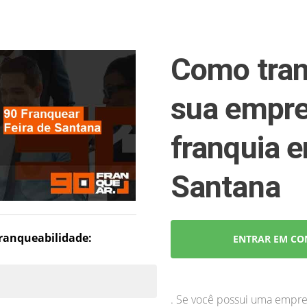
Como tran
sua empr
franquia e
Santana
 franqueabilidade:
ENTRAR EM CO
. Se você possui uma empre