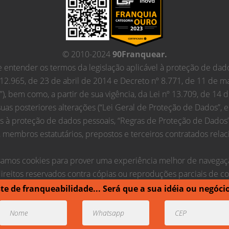
© 2010-2024
90Franquear.
entender os termos da legislação aplicável à proteção de dado
 12.965, de 23 de abril de 2014 e Decreto nº 8.771, de 11 de m
t”), bem como, a partir de sua vigência, da Lei nº 13.709, de 14
suas posteriores alterações (“Lei Geral de Proteção de Dados”, 
as à proteção de dados pessoais, “Regras de Proteção de Dados
membros estatutários, prepostos e terceiros contratados relaci
amos cookies para prover uma experiência melhor de navegaç
ireitos reservados contra cópias ou reproduções parciais de c
este de franqueabilidade... Será que a sua idéia ou negóci