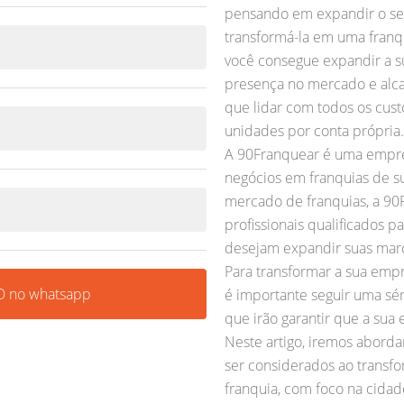
pensando em expandir o se
transformá-la em uma franq
você consegue expandir a s
presença no mercado e alca
que lidar com todos os cust
unidades por conta própria.
A 90Franquear é uma empre
negócios em franquias de s
mercado de franquias, a 90
profissionais qualificados p
desejam expandir suas marca
Para transformar a sua emp
 no whatsapp
é importante seguir uma sé
que irão garantir que a sua
Neste artigo, iremos abord
ser considerados ao trans
franquia, com foco na cidad