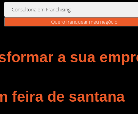
Quero franquear meu negócio
sformar a sua emp
m feira de santana