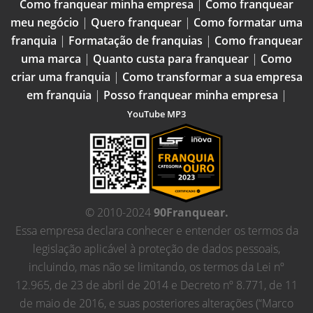
Como franquear minha empresa
|
Como franquear
meu negócio
|
Quero franquear
|
Como formatar uma
franquia
|
Formatação de franquias
|
Como franquear
uma marca
|
Quanto custa para franquear
|
Como
criar uma franquia
|
Como transformar a sua empresa
em franquia
|
Posso franquear minha empresa
|
YouTube MP3
© 2010-2024
90Franquear.
Essa empresa declara conhecer e entender os termos da
legislação aplicável à proteção de dados pessoais,
incluindo, mas não se limitando, os termos da Lei nº
12.965, de 23 de abril de 2014 e Decreto nº 8.771, de 11
de maio de 2016, e suas posteriores alterações (“Marco