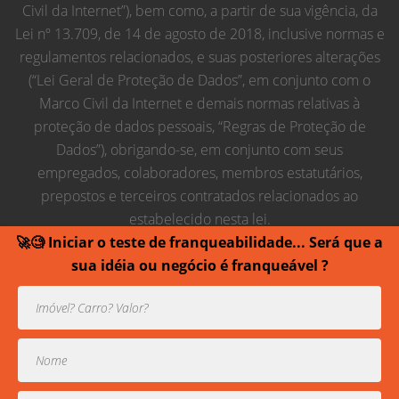
Civil da Internet”), bem como, a partir de sua vigência, da
Lei nº 13.709, de 14 de agosto de 2018, inclusive normas e
regulamentos relacionados, e suas posteriores alterações
(“Lei Geral de Proteção de Dados”, em conjunto com o
Marco Civil da Internet e demais normas relativas à
proteção de dados pessoais, “Regras de Proteção de
Dados”), obrigando-se, em conjunto com seus
empregados, colaboradores, membros estatutários,
prepostos e terceiros contratados relacionados ao
estabelecido nesta lei.
🚀🧐 Iniciar o teste de franqueabilidade... Será que a
sua idéia ou negócio é franqueável ?
Usamos cookies para prover uma experiência melhor de
navegação.
Todos direitos reservados contra cópias ou reproduções
parciais de contéudo.