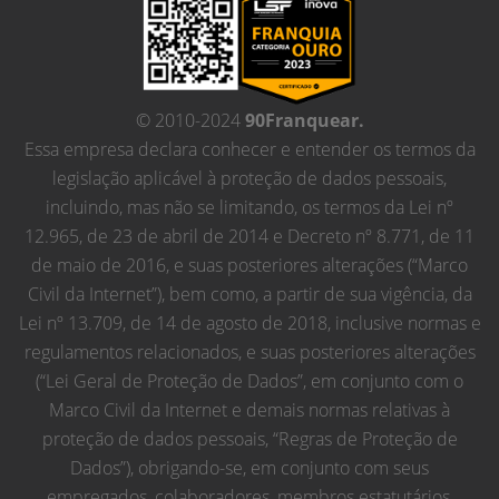
© 2010-2024
90Franquear.
Essa empresa declara conhecer e entender os termos da
legislação aplicável à proteção de dados pessoais,
incluindo, mas não se limitando, os termos da Lei nº
12.965, de 23 de abril de 2014 e Decreto nº 8.771, de 11
de maio de 2016, e suas posteriores alterações (“Marco
Civil da Internet”), bem como, a partir de sua vigência, da
Lei nº 13.709, de 14 de agosto de 2018, inclusive normas e
regulamentos relacionados, e suas posteriores alterações
(“Lei Geral de Proteção de Dados”, em conjunto com o
Marco Civil da Internet e demais normas relativas à
proteção de dados pessoais, “Regras de Proteção de
Dados”), obrigando-se, em conjunto com seus
empregados, colaboradores, membros estatutários,