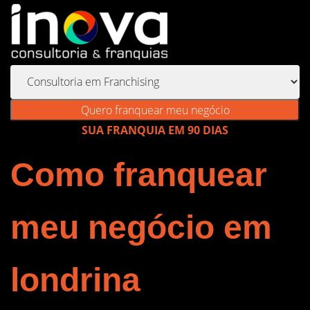
Quero franquear meu negócio
SUA FRANQUIA EM 90 DIAS
Como franquear
meu negócio em
londrina