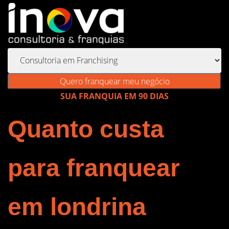
Quero franquear meu negócio
SUA FRANQUIA EM 90 DIAS
Quanto custa
para franquear
em londrina