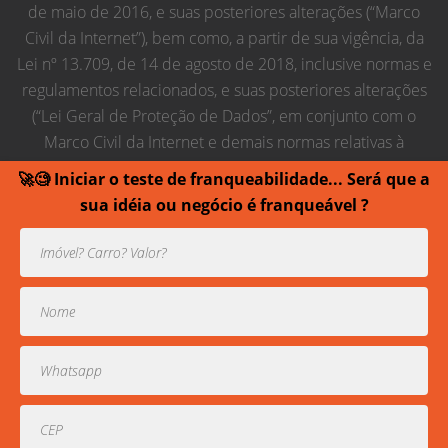
de maio de 2016, e suas posteriores alterações (“Marco
Civil da Internet”), bem como, a partir de sua vigência, da
Lei nº 13.709, de 14 de agosto de 2018, inclusive normas e
regulamentos relacionados, e suas posteriores alterações
(“Lei Geral de Proteção de Dados”, em conjunto com o
Marco Civil da Internet e demais normas relativas à
proteção de dados pessoais, “Regras de Proteção de
🚀🧐 Iniciar o teste de franqueabilidade... Será que a
Dados”), obrigando-se, em conjunto com seus
sua idéia ou negócio é franqueável ?
empregados, colaboradores, membros estatutários,
prepostos e terceiros contratados relacionados ao
estabelecido nesta lei.
Usamos cookies para prover uma experiência melhor de
navegação.
Todos direitos reservados contra cópias ou reproduções
parciais de contéudo.