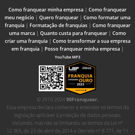
Como franquear minha empresa
|
Como franquear
meu negócio
|
Quero franquear
|
Como formatar uma
franquia
|
Formatação de franquias
|
Como franquear
uma marca
|
Quanto custa para franquear
|
Como
criar uma franquia
|
Como transformar a sua empresa
em franquia
|
Posso franquear minha empresa
|
YouTube MP3
© 2010-2024
90Franquear.
Essa empresa declara conhecer e entender os termos da
legislação aplicável à proteção de dados pessoais,
incluindo, mas não se limitando, os termos da Lei nº
12.965, de 23 de abril de 2014 e Decreto nº 8.771, de 11