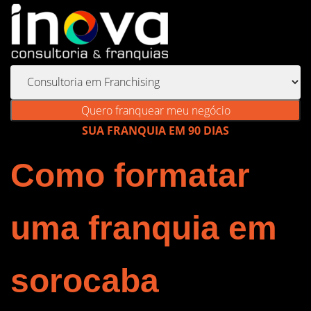
Quero franquear meu negócio
SUA FRANQUIA EM 90 DIAS
Como formatar
uma franquia em
sorocaba