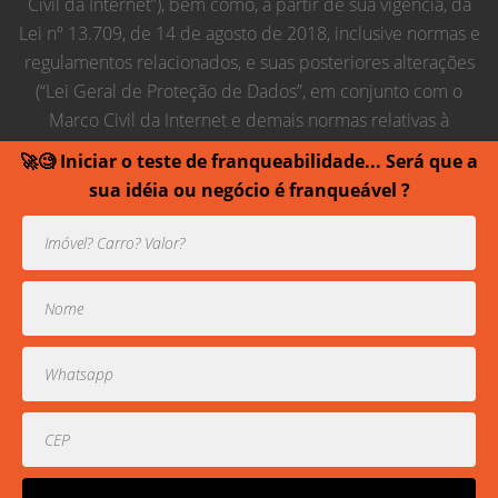
Civil da Internet”), bem como, a partir de sua vigência, da
Lei nº 13.709, de 14 de agosto de 2018, inclusive normas e
regulamentos relacionados, e suas posteriores alterações
(“Lei Geral de Proteção de Dados”, em conjunto com o
Marco Civil da Internet e demais normas relativas à
proteção de dados pessoais, “Regras de Proteção de
🚀🧐 Iniciar o teste de franqueabilidade... Será que a
Dados”), obrigando-se, em conjunto com seus
sua idéia ou negócio é franqueável ?
empregados, colaboradores, membros estatutários,
prepostos e terceiros contratados relacionados ao
estabelecido nesta lei.
Usamos cookies para prover uma experiência melhor de
navegação.
Todos direitos reservados contra cópias ou reproduções
parciais de contéudo.