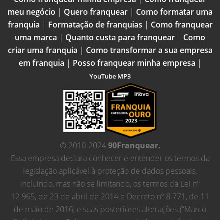
meu negócio
|
Quero franquear
|
Como formatar uma
franquia
|
Formatação de franquias
|
Como franquear
uma marca
|
Quanto custa para franquear
|
Como
criar uma franquia
|
Como transformar a sua empresa
em franquia
|
Posso franquear minha empresa
|
YouTube MP3
© 2010-2024
90Franquear.
Essa empresa declara conhecer e entender os termos da
legislação aplicável à proteção de dados pessoais,
incluindo, mas não se limitando, os termos da Lei nº
12.965, de 23 de abril de 2014 e Decreto nº 8.771, de 11
de maio de 2016, e suas posteriores alterações (“Marco