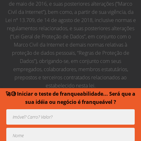
de maio de 2016, e suas posteriores alterações (“Marco
Civil da Internet”), bem como, a partir de sua vigência, da
Lei nº 13.709, de 14 de agosto de 2018, inclusive normas e
regulamentos relacionados, e suas posteriores alterações
(“Lei Geral de Proteção de Dados”, em conjunto com o
Marco Civil da Internet e demais normas relativas à
proteção de dados pessoais, “Regras de Proteção de
Dados”), obrigando-se, em conjunto com seus
empregados, colaboradores, membros estatutários,
prepostos e terceiros contratados relacionados ao
estabelecido nesta lei.
🚀🧐 Iniciar o teste de franqueabilidade... Será que a
sua idéia ou negócio é franqueável ?
Usamos cookies para prover uma experiência melhor de
navegação.
Todos direitos reservados contra cópias ou reproduções
parciais de contéudo.