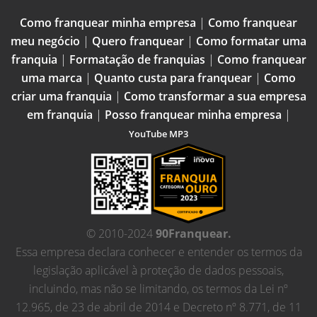
Como franquear minha empresa
|
Como franquear
meu negócio
|
Quero franquear
|
Como formatar uma
franquia
|
Formatação de franquias
|
Como franquear
uma marca
|
Quanto custa para franquear
|
Como
criar uma franquia
|
Como transformar a sua empresa
em franquia
|
Posso franquear minha empresa
|
YouTube MP3
© 2010-2024
90Franquear.
Essa empresa declara conhecer e entender os termos da
legislação aplicável à proteção de dados pessoais,
incluindo, mas não se limitando, os termos da Lei nº
12.965, de 23 de abril de 2014 e Decreto nº 8.771, de 11