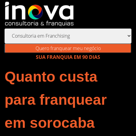
Quero franquear meu negócio
SUA FRANQUIA EM 90 DIAS
Quanto custa
para franquear
em sorocaba