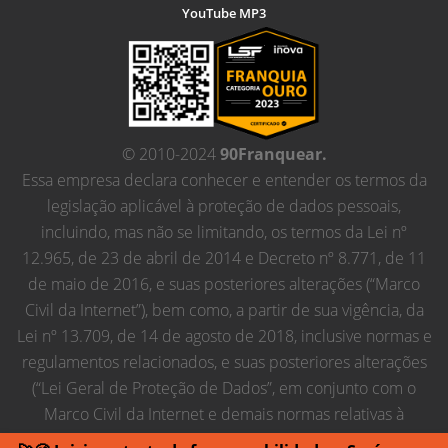
YouTube MP3
© 2010-2024
90Franquear.
Essa empresa declara conhecer e entender os termos da
legislação aplicável à proteção de dados pessoais,
incluindo, mas não se limitando, os termos da Lei nº
12.965, de 23 de abril de 2014 e Decreto nº 8.771, de 11
de maio de 2016, e suas posteriores alterações (“Marco
Civil da Internet”), bem como, a partir de sua vigência, da
Lei nº 13.709, de 14 de agosto de 2018, inclusive normas e
regulamentos relacionados, e suas posteriores alterações
(“Lei Geral de Proteção de Dados”, em conjunto com o
Marco Civil da Internet e demais normas relativas à
proteção de dados pessoais, “Regras de Proteção de